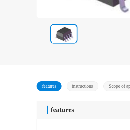
features
instructions
Scope of ap
features