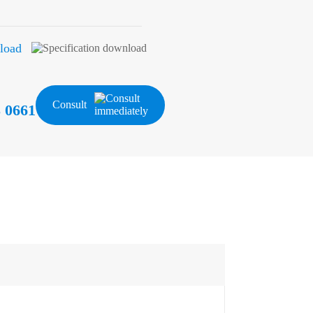
load
Consult
 0661