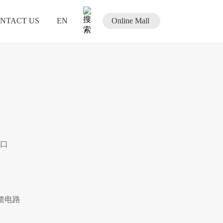
NTACT US
EN
Online Mall
口
馈电路